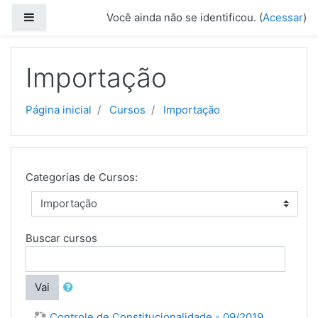
Ir para o conteúdo principal
Painel lateral
Você ainda não se identificou. (
Acessar
)
Importação
Página inicial
Cursos
Importação
Categorias de Cursos:
Buscar cursos
Vai
Controle de Constitucionalidade - 09/2019